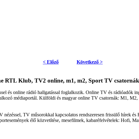
< Előző
Következő >
ine RTL Klub, TV2 online, m1, m2, Sport TV csatornák
sel és online rádió hallgatással foglalkozik. Online TV és rádióadók 
oglalkozó médiaportál. Külföldi és magyar online TV csatornák: M1, M
V nézéssel, TV műsorokkal kapcsolatos rendszeresen frissülő hírek és 
portesemények élő közvetítése, mesefilmek, kabaréfelvételek: Hofi, Ma