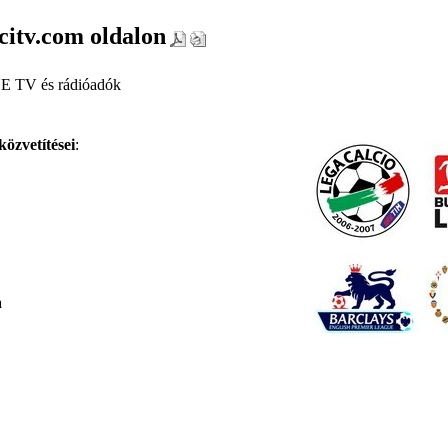
citv.com oldalon
E TV és rádióadók
közvetítései
:
a