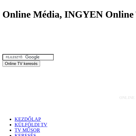
Online Média, INGYEN Online 
ONLINE M
KEZDŐLAP
KÜLFÖLDI TV
TV MŰSOR
KERESÉS