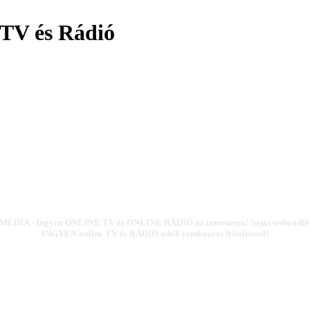
TV és Rádió
ÉDIA - Ingyen ONLINE TV és ONLINE RÁDIÓ az interneten! Saját webrádió k
INGYEN online TV és RÁDIÓ adók rendszeres frissítéssel!