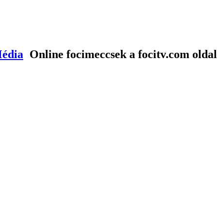
Média
Online focimeccsek a focitv.com olda