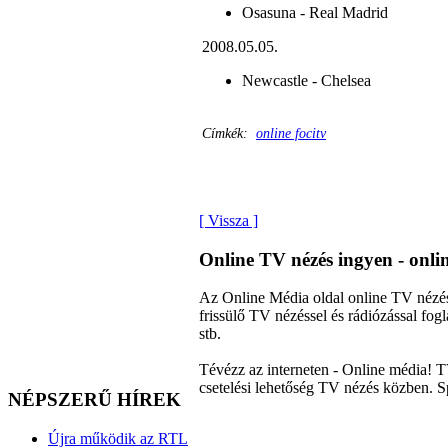
Osasuna - Real Madrid
2008.05.05.
Newcastle - Chelsea
Címkék:
online focitv
[ Vissza ]
Online TV nézés ingyen - onl
Az Online Média oldal online TV nézés
frissülő TV nézéssel és rádiózással f
stb.
Tévézz az interneten - Online média! T
csetelési lehetőség TV nézés közben. S
NÉPSZERŰ HÍREK
Újra működik az RTL