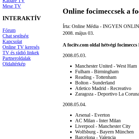
Kabaré TV
Mese TV
Online focimeccsek a fo
INTERAKTÍV
Írta: Online Média - INGYEN ONLIN
Fórum
2008. május 03.
Chat segítség
Kapcsolat
A focitv.com oldal hétvégi focimeccs 
Online TV keresés
TV és rádió linkek
2008.05.03.
Partneroldalak
Oldaltérkép
Manchester United - West Ham
Fulham - Birmingham
Reading - Tottenham
Bolton - Sunderland
Atletico Madrid - Recreativo
Zaragoza - Deportivo La Corun
2008.05.04.
Arsenal - Everton
AC Milan - Inter Milan
Liverpool - Manchester City
Wolfsburg - Bayern München
Barcelona - Valencia