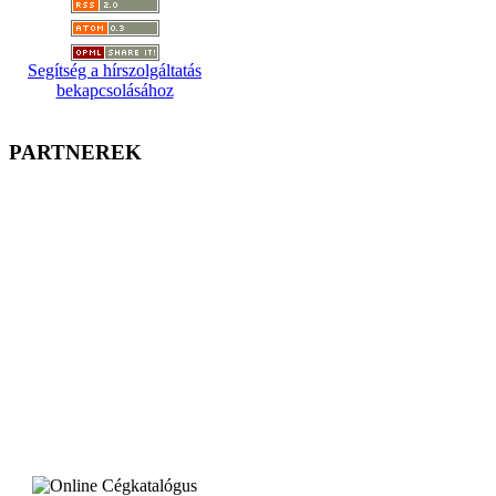
Segítség a hírszolgáltatás
bekapcsolásához
PARTNEREK