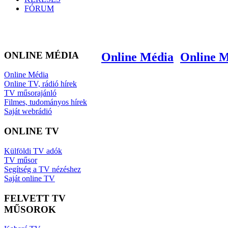
FÓRUM
ONLINE MÉDIA
Online Média
Online 
Online Média
Online TV, rádió hírek
TV műsorajánló
Filmes, tudományos hírek
Saját webrádió
ONLINE TV
Külföldi TV adók
TV műsor
Segítség a TV nézéshez
Saját online TV
FELVETT TV
MŰSOROK