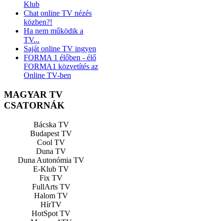
Klub
Chat online TV nézés
közben?!
Ha nem működik a
TV...
Saját online TV ingyen
FORMA 1 élőben - élő
FORMA1 közvetítés az
Online TV-ben
MAGYAR TV
CSATORNÁK
Bácska TV
Budapest TV
Cool TV
Duna TV
Duna Autonómia TV
E-Klub TV
Fix TV
FullArts TV
Halom TV
HírTV
HotSpot TV