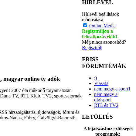
HÍRLEVÉL
Hírlevél beállítások
módosítása
Online Média
Regisztráljon a
feliratkozás előtt!
Még nincs azonosítód?
Regisztrálj
FRISS
FÓRUMTÉMÁK
:)
, magyar online tv adók
Viasat3
nem megy a sport1
ingyen! 2007 óta működő folyamatosan
nem megy a
2, Duna TV, RTL Klub, TV2, sportcsatornák
digisport
RTL és TV2
RSS hírszolgáltatás, újdonságok, fórum és
LETÖLTÉS
rkos-Nádas, Fábry, Gálvölgyi-Bajor stb.
A lejátszáshoz szükséges
programok: