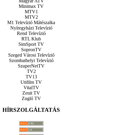
Magyar ATV
Minimax TV
MTV1
MTV2
M1 Televízió Mátészalka
Nyíregyházi Televízió
Rend Televízió
RTL Klub
SimSport TV
SopronTV
Szeged Városi Televízió
Szombathelyi Televízió
SzuperNetTV
TV2
TV13
Utifilm TV
VitalTV
Zenit TV
Zugló TV
HÍRSZOLGÁLTATÁS