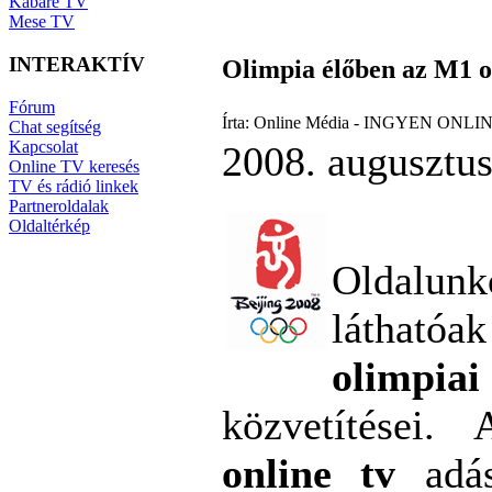
Kabaré TV
Mese TV
INTERAKTÍV
Olimpia élőben az M1 o
Fórum
Írta: Online Média - INGYEN ONLIN
Chat segítség
Kapcsolat
2008. augusztus
Online TV keresés
TV és rádió linkek
Partneroldalak
Oldaltérkép
Oldal
láthat
olimpi
közvetítései
online tv
adás