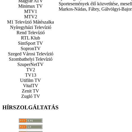
Magyar ATV
Sportesemények élő közvetítése, mesefi
Minimax TV
Markos-Nádas, Fábry, Gálvölgyi-Bajor 
MTV1
MTV2
M1 Televízió Mátészalka
Nyíregyházi Televízió
Rend Televízió
RTL Klub
SimSport TV
SopronTV
Szeged Városi Televízió
Szombathelyi Televízió
SzuperNetTV
TV2
TV13
Utifilm TV
VitalTV
Zenit TV
Zugló TV
HÍRSZOLGÁLTATÁS