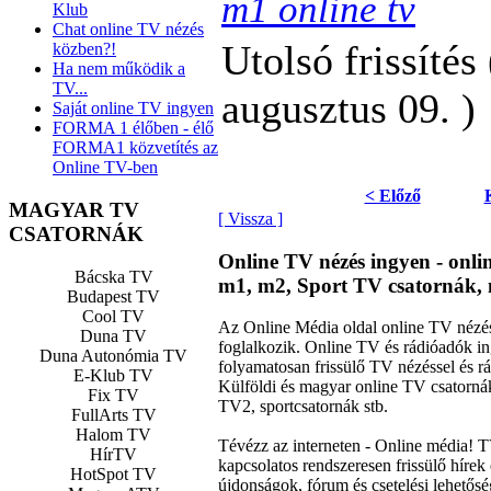
m1 online tv
Klub
Chat online TV nézés
Utolsó frissítés
közben?!
Ha nem működik a
TV...
augusztus 09. )
Saját online TV ingyen
FORMA 1 élőben - élő
FORMA1 közvetítés az
Online TV-ben
< Előző
MAGYAR TV
[ Vissza ]
CSATORNÁK
Online TV nézés ingyen - onl
Bácska TV
m1, m2, Sport TV csatornák, 
Budapest TV
Cool TV
Az Online Média oldal online TV nézéss
Duna TV
foglalkozik. Online TV és rádióadók 
Duna Autonómia TV
folyamatosan frissülő TV nézéssel és rá
E-Klub TV
Külföldi és magyar online TV csator
Fix TV
TV2, sportcsatornák stb.
FullArts TV
Halom TV
Tévézz az interneten - Online média! 
HírTV
kapcsolatos rendszeresen frissülő hírek 
HotSpot TV
újdonságok, fórum és csetelési lehető