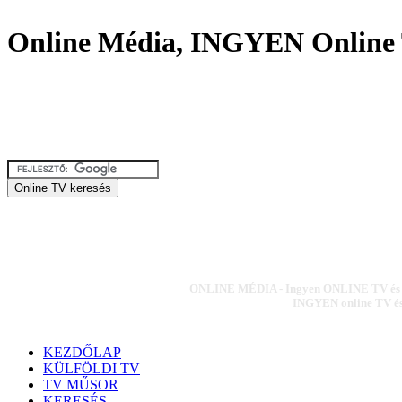
Online Média, INGYEN Online 
ONLINE MÉDIA - Ingyen ONLINE TV és ON
INGYEN online TV és 
KEZDŐLAP
KÜLFÖLDI TV
TV MŰSOR
KERESÉS