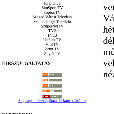
RTL Klub
ve
SimSport TV
SopronTV
V
Szeged Városi Televízió
Szombathelyi Televízió
SzuperNetTV
h
TV2
TV13
dé
Utifilm TV
VitalTV
mű
Zenit TV
Zugló TV
ve
HÍRSZOLGÁLTATÁS
né
Segítség a hírszolgáltatás bekapcsolásához