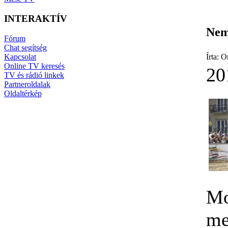
INTERAKTÍV
Nem
Fórum
Chat segítség
Kapcsolat
Írta:
Online TV keresés
20
TV és rádió linkek
Partneroldalak
Oldaltérkép
Mo
me