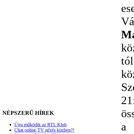
Vá
Ma
kö
t
kö
Sz
2
ös
NÉPSZERŰ HÍREK
a 
Újra működik az RTL Klub
Chat online TV nézés közben?!