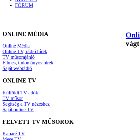
FÓRUM
ONLINE MÉDIA
Onl
vágt
Online Média
Online TV, rádió hírek
TV műsorajánló
Filmes, tudományos hírek
Saját webrádió
ONLINE TV
Külföldi TV adók
TV műsor
Segítség a TV nézéshez
Saját online TV
FELVETT TV MŰSOROK
Kabaré TV
Mese TV