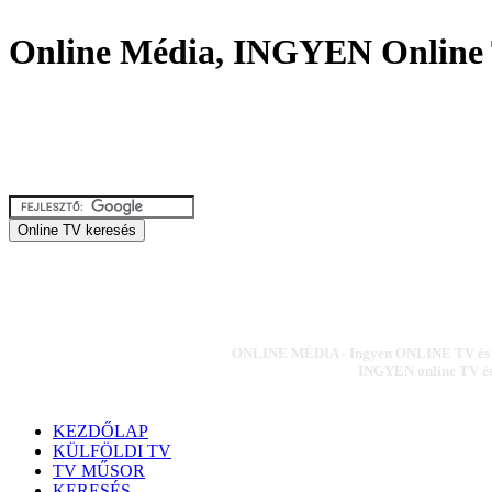
Online Média, INGYEN Online 
ONLINE MÉDIA - Ingyen ONLINE TV és ON
INGYEN online TV és 
KEZDŐLAP
KÜLFÖLDI TV
TV MŰSOR
KERESÉS