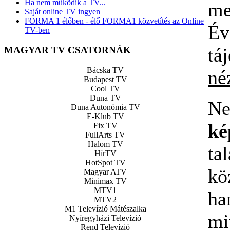
Ha nem működik a TV...
me
Saját online TV ingyen
FORMA 1 élőben - élő FORMA1 közvetítés az Online
Év
TV-ben
t
MAGYAR TV CSATORNÁK
Bácska TV
né
Budapest TV
Cool TV
Duna TV
N
Duna Autonómia TV
E-Klub TV
ké
Fix TV
FullArts TV
Halom TV
t
HírTV
HotSpot TV
kö
Magyar ATV
Minimax TV
MTV1
ha
MTV2
M1 Televízió Mátészalka
mi
Nyíregyházi Televízió
Rend Televízió