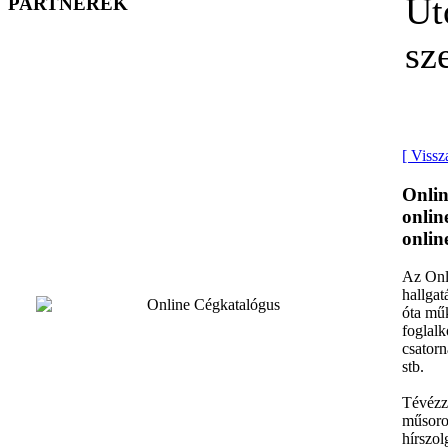
Ut
PARTNEREK
sz
[ Vissz
Onlin
onlin
onlin
Az Onli
hallgat
óta műk
foglal
csator
stb.
Tévézz
műsorok
hírszol