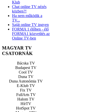
Klub
Chat online TV nézés
közben?!
Ha nem működik a
TV...
Saját online TV ingyen
FORMA 1 élőben - élő
FORMA1 közvetítés az
Online TV-ben
MAGYAR TV
CSATORNÁK
Bácska TV
Budapest TV
Cool TV
Duna TV
Duna Autonómia TV
E-Klub TV
Fix TV
FullArts TV
Halom TV
HírTV
HotSpot TV