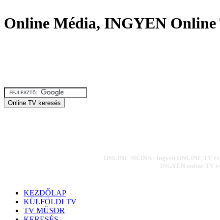
Online Média, INGYEN Online 
ONLINE MÉDIA - Ingyen ONLINE TV és ON
INGYEN online TV és 
KEZDŐLAP
KÜLFÖLDI TV
TV MŰSOR
KERESÉS