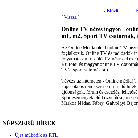
< Előző
[ Vissza ]
Online TV nézés ingyen - onl
m1, m2, Sport TV csatornák, 
Az Online Média oldal online TV nézéss
foglalkozik. Online TV és rádióadók 
folyamatosan frissülő TV nézéssel és rá
Külföldi és magyar online TV csator
TV2, sportcsatornák stb.
Tévézz az interneten - Online média! 
kapcsolatos rendszeresen frissülő hírek 
újdonságok, fórum és csetelési lehető
Sportesemények élő közvetítése, mesefi
Markos-Nádas, Fábry, Gálvölgyi-Bajor 
NÉPSZERŰ HÍREK
Újra működik az RTL