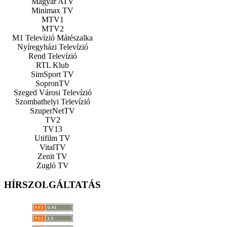
Magyar ATV
Minimax TV
MTV1
MTV2
M1 Televízió Mátészalka
Nyíregyházi Televízió
Rend Televízió
RTL Klub
SimSport TV
SopronTV
Szeged Városi Televízió
Szombathelyi Televízió
SzuperNetTV
TV2
TV13
Utifilm TV
VitalTV
Zenit TV
Zugló TV
HÍRSZOLGÁLTATÁS