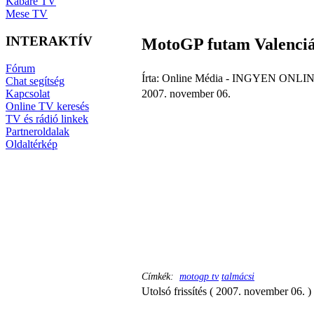
Kabaré TV
Mese TV
INTERAKTÍV
MotoGP futam Valenci
Fórum
Írta: Online Média - INGYEN ONLIN
Chat segítség
Kapcsolat
2007. november 06.
Online TV keresés
TV és rádió linkek
Partneroldalak
Oldaltérkép
Címkék:
motogp tv
talmácsi
Utolsó frissítés ( 2007. november 06. )