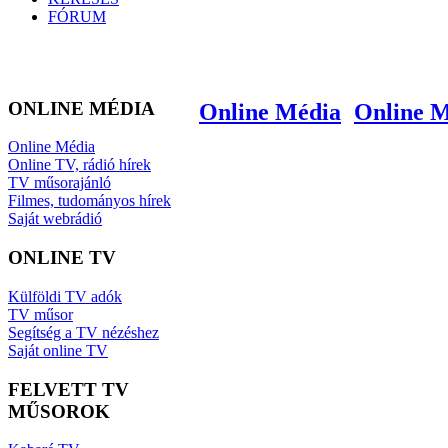
FÓRUM
ONLINE MÉDIA
Online Média
Online 
Online Média
Online TV, rádió hírek
TV műsorajánló
Filmes, tudományos hírek
Saját webrádió
ONLINE TV
Külföldi TV adók
TV műsor
Segítség a TV nézéshez
Saját online TV
FELVETT TV
MŰSOROK