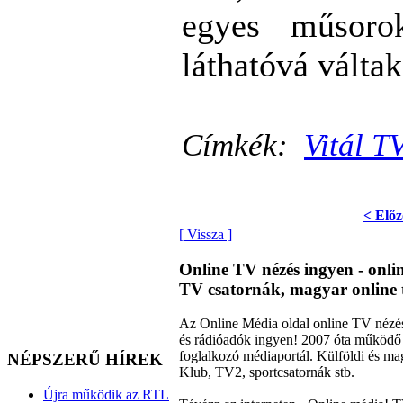
egyes műso
láthatóvá váltak
Címkék:
Vitál T
< Előz
[ Vissza ]
Online TV nézés ingyen - onl
TV csatornák, magyar online 
Az Online Média oldal online TV nézéss
és rádióadók ingyen! 2007 óta működő 
foglalkozó médiaportál. Külföldi és 
NÉPSZERŰ HÍREK
Klub, TV2, sportcsatornák stb.
Újra működik az RTL