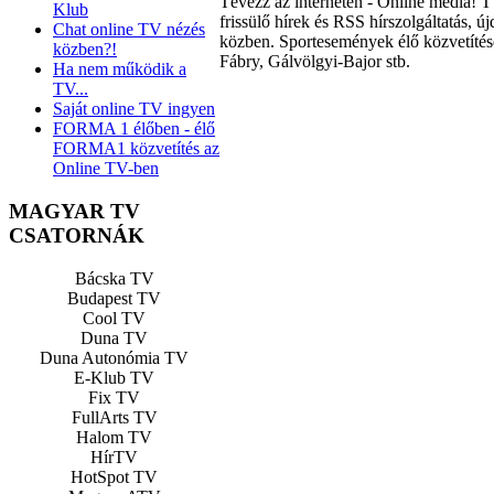
Tévézz az interneten - Online média! 
Klub
frissülő hírek és RSS hírszolgáltatás, 
Chat online TV nézés
közben. Sportesemények élő közvetítés
közben?!
Fábry, Gálvölgyi-Bajor stb.
Ha nem működik a
TV...
Saját online TV ingyen
FORMA 1 élőben - élő
FORMA1 közvetítés az
Online TV-ben
MAGYAR TV
CSATORNÁK
Bácska TV
Budapest TV
Cool TV
Duna TV
Duna Autonómia TV
E-Klub TV
Fix TV
FullArts TV
Halom TV
HírTV
HotSpot TV