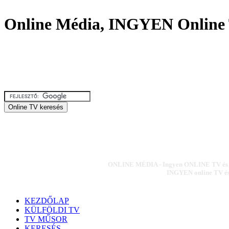
Online Média, INGYEN Online 
ONLINE MÉDIA - Ingyen ONLINE TV és ON
INGYEN online TV és 
KEZDŐLAP
KÜLFÖLDI TV
TV MŰSOR
KERESÉS