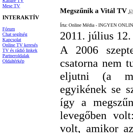
Kabaré TV
Mese TV
Megszűnik a Vitál TV
INTERAKTÍV
Írta: Online Média - INGYEN ONLIN
Fórum
2011. július 12.
Chat segítség
Kapcsolat
Online TV keresés
A 2006 szept
TV és rádió linkek
Partneroldalak
csatorna nem t
Oldaltérkép
eljutni (a mű
egyikének se sz
így a megszűn
levegőben volt
volt, amikor a