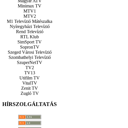
Magyar ATV
Minimax TV
MTV1
MTV2
M1 Televízió Mátészalka
Nyíregyházi Televízió
Rend Televízió
RTL Klub
SimSport TV
SopronTV
Szeged Városi Televízió
Szombathelyi Televízió
SzuperNetTV
TV2
TV13
Utifilm TV
VitalTV
Zenit TV
Zugló TV
HÍRSZOLGÁLTATÁS