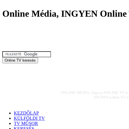
Online Média, INGYEN Online 
ONLINE MÉDIA - Ingyen ONLINE TV és ON
INGYEN online TV és 
KEZDŐLAP
KÜLFÖLDI TV
TV MŰSOR
KERESÉS