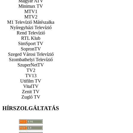
Magyar ATV
Minimax TV
MTV1
MTV2
M1 Televízió Mátészalka
Nyíregyházi Televízió
Rend Televízió
RTL Klub
SimSport TV
SopronTV
Szeged Városi Televízió
Szombathelyi Televízió
SzuperNetTV
TV2
TV13
Utifilm TV
VitalTV
Zenit TV
Zugló TV
HÍRSZOLGÁLTATÁS