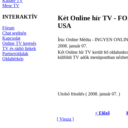
Kabaré TV
Mese TV
INTERAKTÍV
Két Online hír TV - 
USA
Fórum
Chat segítség
Kapcsolat
Írta: Online Média - INGYEN ONLIN
Online TV keresés
2008. január 07.
TV és rádió linkek
Két Online hír TV került fel oldal
Partneroldalak
külföldi TV adók menüpontban nézhet
Oldaltérkép
Utolsó frissítés ( 2008. január 07. )
< Előző
[ Vissza ]