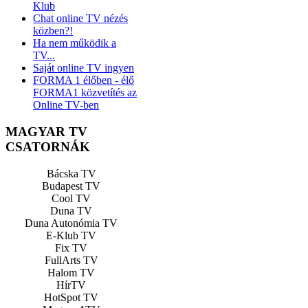
Klub
Chat online TV nézés
közben?!
Ha nem működik a
TV...
Saját online TV ingyen
FORMA 1 élőben - élő
FORMA1 közvetítés az
Online TV-ben
MAGYAR TV
CSATORNÁK
Bácska TV
Budapest TV
Cool TV
Duna TV
Duna Autonómia TV
E-Klub TV
Fix TV
FullArts TV
Halom TV
HírTV
HotSpot TV