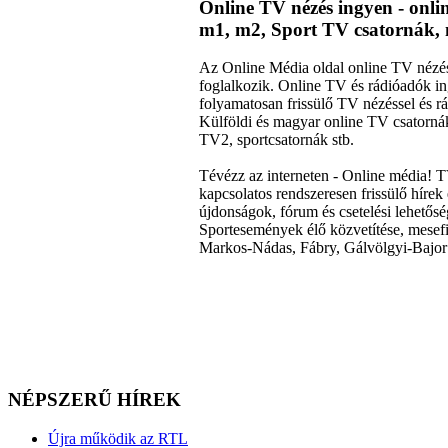
Online TV nézés ingyen - onl
m1, m2, Sport TV csatornák, 
Az Online Média oldal online TV nézéss
foglalkozik. Online TV és rádióadók 
folyamatosan frissülő TV nézéssel és rá
Külföldi és magyar online TV csator
TV2, sportcsatornák stb.
Tévézz az interneten - Online média! 
kapcsolatos rendszeresen frissülő hírek 
újdonságok, fórum és csetelési lehető
Sportesemények élő közvetítése, mesefi
Markos-Nádas, Fábry, Gálvölgyi-Bajor 
NÉPSZERŰ HÍREK
Újra működik az RTL