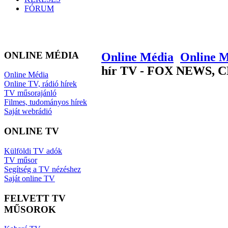
FÓRUM
ONLINE MÉDIA
Online Média
Online 
hír TV - FOX NEWS, 
Online Média
Online TV, rádió hírek
TV műsorajánló
Filmes, tudományos hírek
Saját webrádió
ONLINE TV
Külföldi TV adók
TV műsor
Segítség a TV nézéshez
Saját online TV
FELVETT TV
MŰSOROK