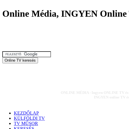
Online Média, INGYEN Online 
ONLINE MÉDIA - Ingyen ONLINE TV és ON
INGYEN online TV és 
KEZDŐLAP
KÜLFÖLDI TV
TV MŰSOR
KERESÉS