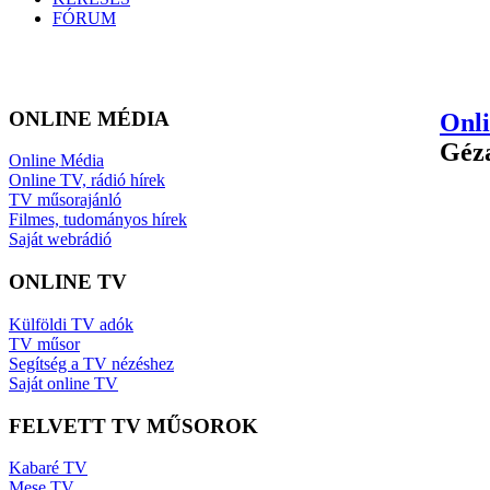
FÓRUM
ONLINE MÉDIA
Onl
Géza
Online Média
Online TV, rádió hírek
TV műsorajánló
Filmes, tudományos hírek
Saját webrádió
ONLINE TV
Külföldi TV adók
TV műsor
Segítség a TV nézéshez
Saját online TV
FELVETT TV MŰSOROK
Kabaré TV
Mese TV