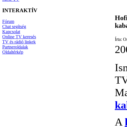
INTERAKTÍV
Hof
Fórum
kab
Chat segítség
Kapcsolat
Online TV keresés
Írta:
TV és rádió linkek
20
Partneroldalak
Oldaltérkép
Is
TV
M
ka
A