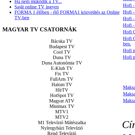
Ha nem működik a TV...
Hofi -
Saját online TV ingyen
Hofi -
FORMA 1 élőben - élő FORMA1 közvetítés az Online
TV-ben
Hofi -
Hofi -
MAGYAR TV CSATORNÁK
Hofi G
Hofi 
Bácska TV
ben.
Budapest TV
Hofi p
Cool TV
Hofi p
Duna TV
Duna Autonómia TV
E-Klub TV
Fix TV
FullArts TV
Halom TV
Maksa
HírTV
Maksa
HotSpot TV
Maksa
Magyar ATV
Minimax TV
MTV1
MTV2
Cí
M1 Televízió Mátészalka
Nyíregyházi Televízió
Rend Televízió