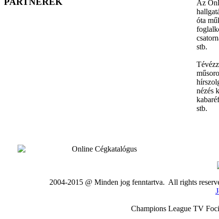
PARTNEREK
Az Onli
hallgat
óta műk
foglal
csator
stb.
Tévézz
műsorok
hírszol
nézés 
kabaré
stb.
2004-2015 @ Minden jog fenntartva. All rights rese
J
Champions League TV Foci