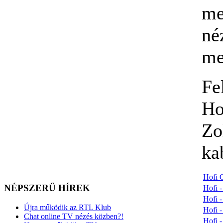
me
né
me
Fe
Ho
Zo
ka
Hofi G
NÉPSZERŰ HÍREK
Hofi -
Hofi 
Újra működik az RTL Klub
Hofi -
Chat online TV nézés közben?!
Hofi -