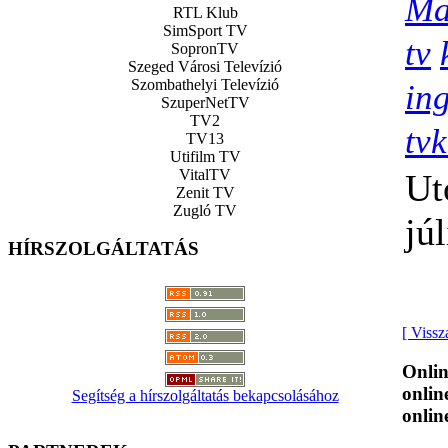
Ma
RTL Klub
SimSport TV
tv
SopronTV
Szeged Városi Televízió
Szombathelyi Televízió
in
SzuperNetTV
TV2
tv
TV13
Utifilm TV
VitalTV
Ut
Zenit TV
Zugló TV
júl
HÍRSZOLGÁLTATÁS
[ Vissz
Onlin
onlin
Segítség a hírszolgáltatás bekapcsolásához
onlin