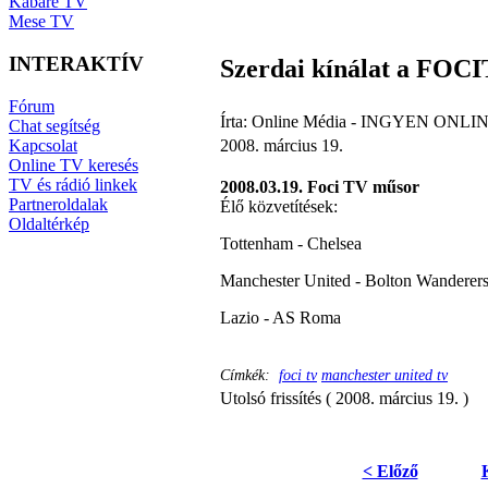
Kabaré TV
Mese TV
INTERAKTÍV
Szerdai kínálat a FO
Fórum
Írta: Online Média - INGYEN ONLIN
Chat segítség
Kapcsolat
2008. március 19.
Online TV keresés
TV és rádió linkek
2008.03.19. Foci TV műsor
Partneroldalak
Élő közvetítések:
Oldaltérkép
Tottenham - Chelsea
Manchester United - Bolton Wanderer
Lazio - AS Roma
Címkék:
foci tv
manchester united tv
Utolsó frissítés ( 2008. március 19. )
< Előző