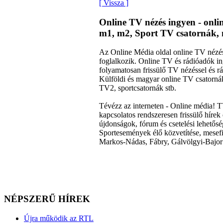
[ Vissza ]
Online TV nézés ingyen - onl
m1, m2, Sport TV csatornák, 
Az Online Média oldal online TV nézéss
foglalkozik. Online TV és rádióadók 
folyamatosan frissülő TV nézéssel és rá
Külföldi és magyar online TV csator
TV2, sportcsatornák stb.
Tévézz az interneten - Online média! 
kapcsolatos rendszeresen frissülő hírek 
újdonságok, fórum és csetelési lehető
Sportesemények élő közvetítése, mesefi
Markos-Nádas, Fábry, Gálvölgyi-Bajor 
NÉPSZERŰ HÍREK
Újra működik az RTL