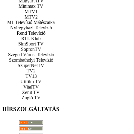
Magyar ATV
Minimax TV
MTV1
MTV2
M1 Televízió Mátészalka
Nyíregyházi Televízió
Rend Televízió
RTL Klub
SimSport TV
SopronTV
Szeged Városi Televízió
Szombathelyi Televízió
SzuperNetTV
TV2
TV13
Utifilm TV
VitalTV
Zenit TV
Zugló TV
HÍRSZOLGÁLTATÁS