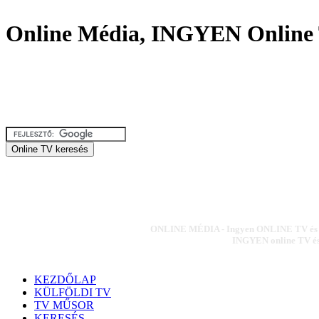
Online Média, INGYEN Online 
ONLINE MÉDIA - Ingyen ONLINE TV és ON
INGYEN online TV és 
KEZDŐLAP
KÜLFÖLDI TV
TV MŰSOR
KERESÉS