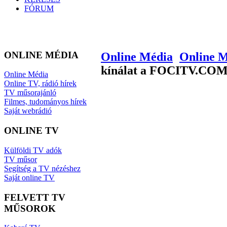
FÓRUM
ONLINE MÉDIA
Online Média
Online 
kínálat a FOCITV.COM
Online Média
Online TV, rádió hírek
TV műsorajánló
Filmes, tudományos hírek
Saját webrádió
ONLINE TV
Külföldi TV adók
TV műsor
Segítség a TV nézéshez
Saját online TV
FELVETT TV
MŰSOROK