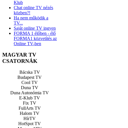
Klub
Chat online TV nézés
közben?!
Ha nem működik a
TV...
Saját online TV ingyen
FORMA 1 élőben - élő
FORMA1 közvetítés az
Online TV-ben
MAGYAR TV
CSATORNÁK
Bácska TV
Budapest TV
Cool TV
Duna TV
Duna Autonómia TV
E-Klub TV
Fix TV
FullArts TV
Halom TV
HírTV
HotSpot TV