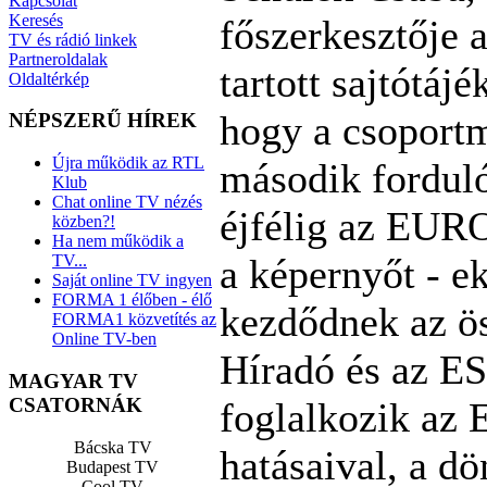
Kapcsolat
Keresés
főszerkesztője 
TV és rádió linkek
Partneroldalak
tartott sajtótáj
Oldaltérkép
hogy a csoportm
NÉPSZERŰ HÍREK
Újra működik az RTL
második forduló
Klub
Chat online TV nézés
éjfélig az EUR
közben?!
Ha nem működik a
a képernyőt - e
TV...
Saját online TV ingyen
FORMA 1 élőben - élő
kezdődnek az ö
FORMA1 közvetítés az
Online TV-ben
Híradó és az ES
MAGYAR TV
CSATORNÁK
foglalkozik az E
Bácska TV
hatásaival, a d
Budapest TV
Cool TV