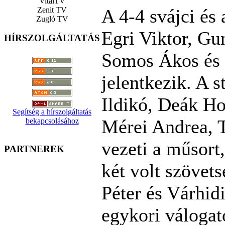
VitalTV
Zenit TV
A 4-4 svájci és 
Zugló TV
Egri Viktor, Gu
HÍRSZOLGÁLTATÁS
Somos Ákos és
jelentkezik. A 
Ildikó, Deák Ho
Segítség a hírszolgáltatás
Mérei Andrea, 
bekapcsolásához
vezeti a műsor
PARTNEREK
két volt szövets
Péter és Várhidi
egykori válogat