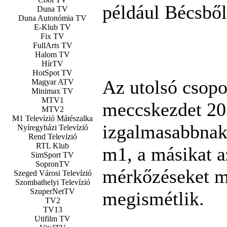
például Bécsből
Duna TV
Duna Autonómia TV
E-Klub TV
Fix TV
FullArts TV
Halom TV
HírTV
HotSpot TV
Az utolsó csopo
Magyar ATV
Minimax TV
MTV1
meccskezdet 20:
MTV2
M1 Televízió Mátészalka
izgalmasabbnak 
Nyíregyházi Televízió
Rend Televízió
RTL Klub
m1, a másikat a
SimSport TV
SopronTV
mérkőzéseket m
Szeged Városi Televízió
Szombathelyi Televízió
SzuperNetTV
megismétlik.
TV2
TV13
Utifilm TV