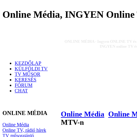
Online Média, INGYEN Online 
ONLINE MÉDIA - Ingyen ONLINE TV és ON
INGYEN online TV és 
KEZDŐLAP
KÜLFÖLDI TV
TV MŰSOR
KERESÉS
FÓRUM
CHAT
ONLINE MÉDIA
Online Média
Online 
MTV-n
Online Média
Online TV, rádió hírek
TV műsorajánló