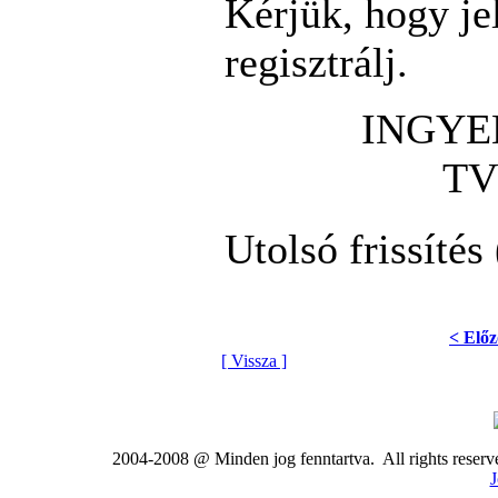
Kérjük, hogy je
regisztrálj.
INGYE
TV
Utolsó frissítés
< Előz
[ Vissza ]
2004-2008 @ Minden jog fenntartva. All rights rese
J