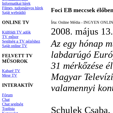
Informatikai hírek
Filmes, tudományos hírek
Foci EB meccsek élőbe
Saját webrádió
ONLINE TV
Írta: Online Média - INGYEN ONLIN
2008. május 13.
Külföldi TV adók
TV műsor
Az egy hónap m
Segítség a TV nézéshez
Saját online TV
labdarúgó Euró
FELVETT TV
MŰSOROK
31 mérkőzése él
Kabaré TV
Magyar Televíz
Mese TV
valamennyi kont
INTERAKTÍV
Fórum
Chat
Chat segítség
Schulek Csaba, 
Toplista