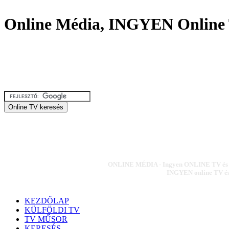
Online Média, INGYEN Online 
ONLINE MÉDIA - Ingyen ONLINE TV és ON
INGYEN online TV és 
KEZDŐLAP
KÜLFÖLDI TV
TV MŰSOR
KERESÉS