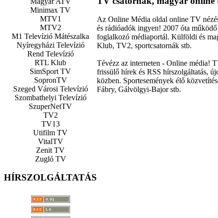
TV csatornák, magyar online 
Magyar ATV
Minimax TV
MTV1
Az Online Média oldal online TV nézéss
MTV2
és rádióadók ingyen! 2007 óta működő 
M1 Televízió Mátészalka
foglalkozó médiaportál. Külföldi és 
Nyíregyházi Televízió
Klub, TV2, sportcsatornák stb.
Rend Televízió
RTL Klub
Tévézz az interneten - Online média! 
SimSport TV
frissülő hírek és RSS hírszolgáltatás, 
SopronTV
közben. Sportesemények élő közvetítés
Szeged Városi Televízió
Fábry, Gálvölgyi-Bajor stb.
Szombathelyi Televízió
SzuperNetTV
TV2
TV13
Utifilm TV
VitalTV
Zenit TV
Zugló TV
HÍRSZOLGÁLTATÁS