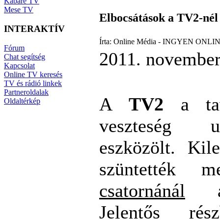
Kabaré TV
Mese TV
Elbocsátások a TV2-nél
INTERAKTÍV
Írta: Online Média - INGYEN ONLIN
Fórum
2011. november
Chat segítség
Kapcsolat
Online TV keresés
TV és rádió linkek
Partneroldalak
A
TV2
a tav
Oldaltérkép
veszteség u
eszközölt. Kil
szüntették
csatornánál
a m
Jelentős ré