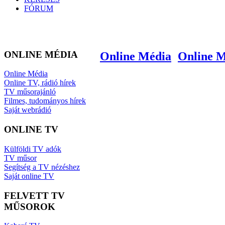
FÓRUM
ONLINE MÉDIA
Online Média
Online 
Online Média
Online TV, rádió hírek
TV műsorajánló
Filmes, tudományos hírek
Saját webrádió
ONLINE TV
Külföldi TV adók
TV műsor
Segítség a TV nézéshez
Saját online TV
FELVETT TV
MŰSOROK