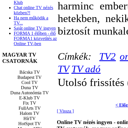
harminc embert
Klub
Chat online TV nézés
közben?!
hetekben, nek
Ha nem működik a
TV...
biztosít munkal
Saját online TV ingyen
FORMA 1 élőben - élő
FORMA1 közvetítés az
Online TV-ben
Címkék:
TV2
o
MAGYAR TV
CSATORNÁK
TV
TV adó
Bácska TV
Budapest TV
Utolsó frissítés
Cool TV
Duna TV
Duna Autonómia TV
E-Klub TV
Fix TV
< Előz
FullArts TV
[ Vissza ]
Halom TV
HírTV
Online TV nézés ingyen - onl
HotSpot TV