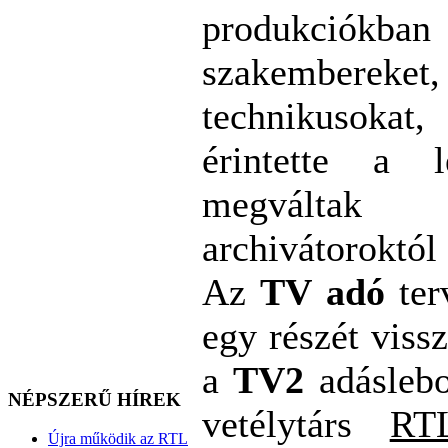
produkciókba
szakemberek
technikusokat
érintette a l
megváltak 
archivátoroktól 
Az
TV adó
ter
egy részét viss
a
TV2
adáslebon
NÉPSZERŰ HÍREK
vetélytárs
RT
Újra működik az RTL