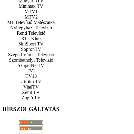
Magyar ATV
Minimax TV
MTV1
MTV2
M1 Televízió Mátészalka
Nyíregyházi Televízió
Rend Televízió
RTL Klub
SimSport TV
SopronTV
Szeged Városi Televízió
Szombathelyi Televízió
SzuperNetTV
TV2
TV13
Utifilm TV
VitalTV
Zenit TV
Zugló TV
HÍRSZOLGÁLTATÁS