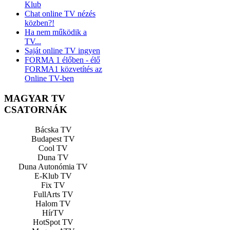
Klub
Chat online TV nézés
közben?!
Ha nem működik a
TV...
Saját online TV ingyen
FORMA 1 élőben - élő
FORMA1 közvetítés az
Online TV-ben
MAGYAR TV
CSATORNÁK
Bácska TV
Budapest TV
Cool TV
Duna TV
Duna Autonómia TV
E-Klub TV
Fix TV
FullArts TV
Halom TV
HírTV
HotSpot TV