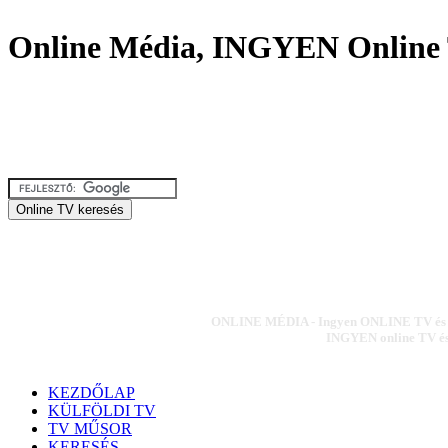
Online Média, INGYEN Online 
ONLINE MÉDIA - Ingyen ONLINE TV és ON
INGYEN online TV és 
KEZDŐLAP
KÜLFÖLDI TV
TV MŰSOR
KERESÉS