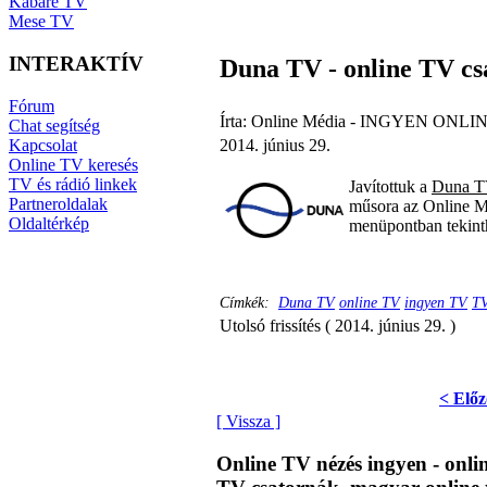
Kabaré TV
Mese TV
INTERAKTÍV
Duna TV - online TV cs
Fórum
Írta: Online Média - INGYEN ONLIN
Chat segítség
Kapcsolat
2014. június 29.
Online TV keresés
TV és rádió linkek
Javítottuk a
Duna 
Partneroldalak
műsora az Online M
Oldaltérkép
menüpontban tekint
Címkék:
Duna TV
online TV
ingyen TV
TV
Utolsó frissítés ( 2014. június 29. )
< Előz
[ Vissza ]
Online TV nézés ingyen - onl