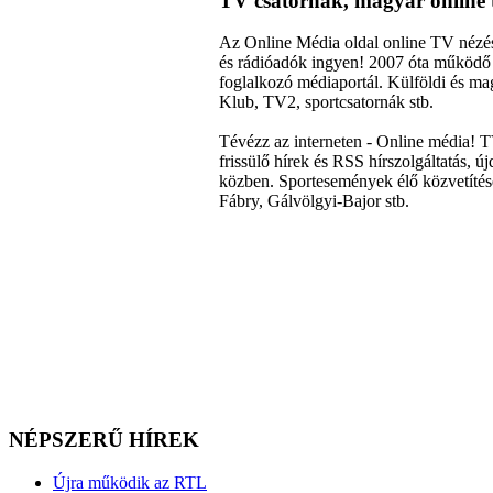
TV csatornák, magyar online 
Az Online Média oldal online TV nézéss
és rádióadók ingyen! 2007 óta működő 
foglalkozó médiaportál. Külföldi és 
Klub, TV2, sportcsatornák stb.
Tévézz az interneten - Online média! 
frissülő hírek és RSS hírszolgáltatás, 
közben. Sportesemények élő közvetítés
Fábry, Gálvölgyi-Bajor stb.
NÉPSZERŰ HÍREK
Újra működik az RTL