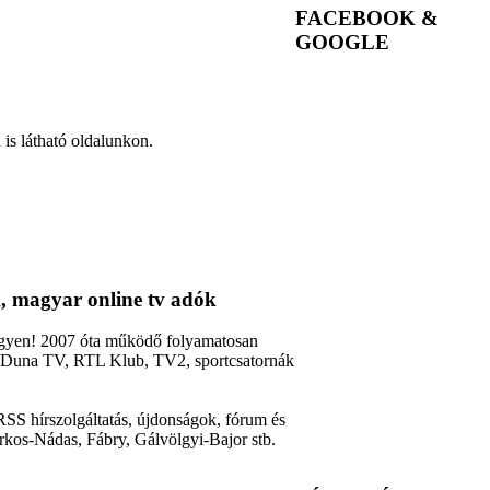
FACEBOOK &
GOOGLE
is látható oldalunkon.
, magyar online tv adók
ingyen! 2007 óta működő folyamatosan
2, Duna TV, RTL Klub, TV2, sportcsatornák
RSS hírszolgáltatás, újdonságok, fórum és
rkos-Nádas, Fábry, Gálvölgyi-Bajor stb.