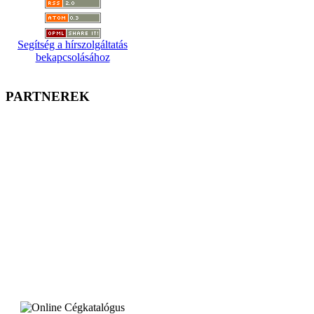
Segítség a hírszolgáltatás
bekapcsolásához
PARTNEREK