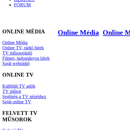
FÓRUM
ONLINE MÉDIA
Online Média
Online 
Online Média
Online TV, rádió hírek
TV műsorajánló
Filmes, tudományos hírek
Saját webrádió
ONLINE TV
Külföldi TV adók
TV műsor
Segítség a TV nézéshez
Saját online TV
FELVETT TV
MŰSOROK