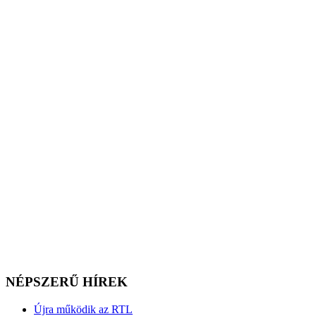
NÉPSZERŰ HÍREK
Újra működik az RTL