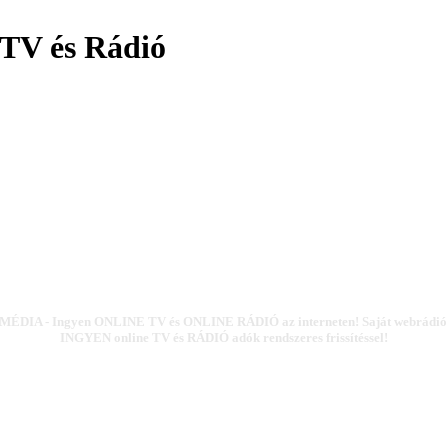
TV és Rádió
ÉDIA - Ingyen ONLINE TV és ONLINE RÁDIÓ az interneten! Saját webrádió k
INGYEN online TV és RÁDIÓ adók rendszeres frissítéssel!