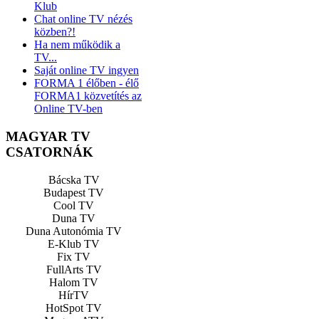
Klub
Chat online TV nézés
közben?!
Ha nem működik a
TV...
Saját online TV ingyen
FORMA 1 élőben - élő
FORMA1 közvetítés az
Online TV-ben
MAGYAR TV
CSATORNÁK
Bácska TV
Budapest TV
Cool TV
Duna TV
Duna Autonómia TV
E-Klub TV
Fix TV
FullArts TV
Halom TV
HírTV
HotSpot TV