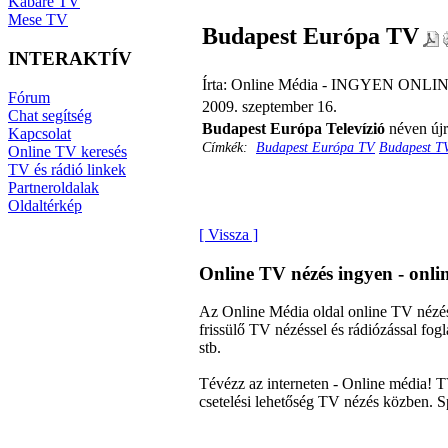
Kabaré TV
Mese TV
Budapest Európa TV
INTERAKTÍV
Írta: Online Média - INGYEN ONLIN
Fórum
2009. szeptember 16.
Chat segítség
Budapest Európa Televízió
néven újr
Kapcsolat
Címkék:
Budapest Európa TV
Budapest T
Online TV keresés
TV és rádió linkek
Partneroldalak
Oldaltérkép
[ Vissza ]
Online TV nézés ingyen - onl
Az Online Média oldal online TV nézés
frissülő TV nézéssel és rádiózással f
stb.
Tévézz az interneten - Online média! T
csetelési lehetőség TV nézés közben. S