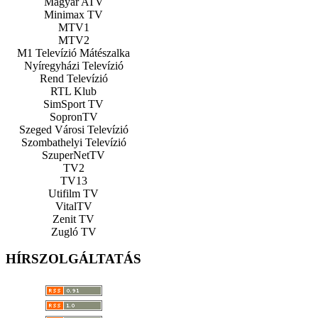
Magyar ATV
Minimax TV
MTV1
MTV2
M1 Televízió Mátészalka
Nyíregyházi Televízió
Rend Televízió
RTL Klub
SimSport TV
SopronTV
Szeged Városi Televízió
Szombathelyi Televízió
SzuperNetTV
TV2
TV13
Utifilm TV
VitalTV
Zenit TV
Zugló TV
HÍRSZOLGÁLTATÁS