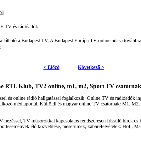
E TV és rádióadók
a látható a Budapest TV. A Budapest Európa TV online adása továbbra 
V
< Előző
Következő >
ine RTL Klub, TV2 online, m1, m2, Sport TV csatornák
sel és online rádió hallgatással foglalkozik. Online TV és rádióadók 
oglalkozó médiaportál. Külföldi és magyar online TV csatornák: M1, M
V nézéssel, TV műsorokkal kapcsolatos rendszeresen frissülő hírek és 
portesemények élő közvetítése, mesefilmek, kabaréfelvételek: Hofi, Ma