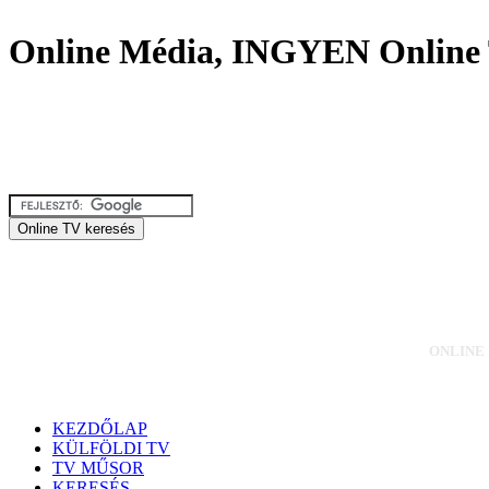
Online Média, INGYEN Online 
ONLINE M
KEZDŐLAP
KÜLFÖLDI TV
TV MŰSOR
KERESÉS