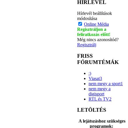
HÍRLEVÉL
Hírlevél beállítások
módosítása
Online Média
Regisztráljon a
feliratkozás előtt!
Még nincs azonosítód?
Regisztrálj
FRISS
FÓRUMTÉMÁK
:)
Viasat3
nem megy a sport1
nem megy a
digisport
RTL és TV2
LETÖLTÉS
A lejátszáshoz szükséges
programok: