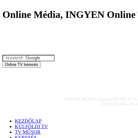
Online Média, INGYEN Online 
ONLINE MÉDIA - Ingyen ONLINE TV és ON
INGYEN online TV és 
KEZDŐLAP
KÜLFÖLDI TV
TV MŰSOR
KERESÉS