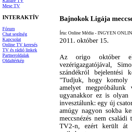
Kabaré TV
Mese TV
INTERAKTÍV
Bajnokok Ligája meccs
Fórum
Írta: Online Média - INGYEN ONLIN
Chat segítség
Kapcsolat
2011. október 15.
Online TV keresés
TV és rádió linkek
Partneroldalak
Az origo október el
Oldaltérkép
vezérigazgatójával, Sim
szándékról bejelentési 
"Tudjuk, hogy komoly tá
amelyet megpróbálunk v
ugyanakkor ez is olyan 
invesztálunk: egy új csato
amúgy nagyon sokba ker
meccsnézés nem családi 
TV2-n, ezért került át 