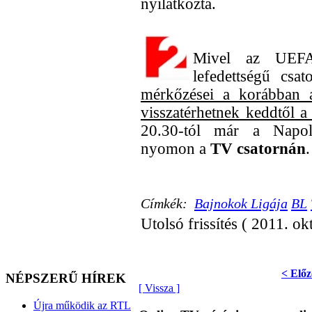
nyilatkozta.
Mivel az UEFA
lefedettségű cs
mérkőzései a korábban 
visszatérhetnek keddtől 
20.30-tól már a Napol
nyomon a
TV csatornán
.
Címkék:
Bajnokok Ligája
BL
Utolsó frissítés ( 2011. ok
< Előz
NÉPSZERŰ HÍREK
[ Vissza ]
Újra működik az RTL