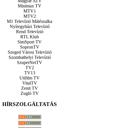
Magyar ATV
Minimax TV
MTV1
MTV2
M1 Televízió Mátészalka
Nyíregyházi Televízió
Rend Televízió
RTL Klub
SimSport TV
SopronTV
Szeged Városi Televízió
Szombathelyi Televízió
SzuperNetTV
TV2
TV13
Utifilm TV
VitalTV
Zenit TV
Zugló TV
HÍRSZOLGÁLTATÁS