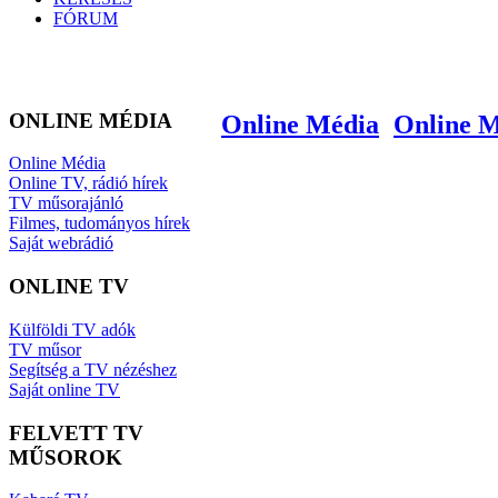
FÓRUM
ONLINE MÉDIA
Online Média
Online 
Online Média
Online TV, rádió hírek
TV műsorajánló
Filmes, tudományos hírek
Saját webrádió
ONLINE TV
Külföldi TV adók
TV műsor
Segítség a TV nézéshez
Saját online TV
FELVETT TV
MŰSOROK