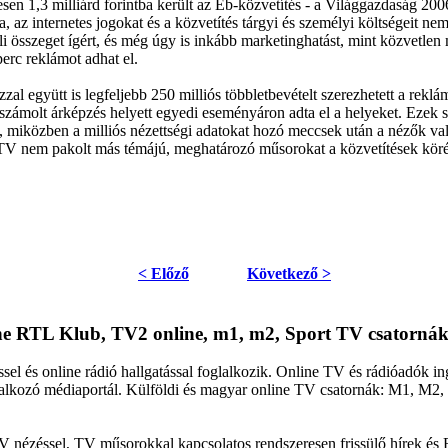
n 1,3 milliárd forintba került az Eb-közvetítés - a Világgazdaság 200
 az internetes jogokat és a közvetítés tárgyi és személyi költségeit nem.
i összeget ígért, és még úgy is inkább marketinghatást, mint közvetlen 
perc reklámot adhat el.
zal együtt is legfeljebb 250 milliós többletbevételt szerezhetett a rek
számolt árképzés helyett egyedi eseményáron adta el a helyeket. Ezek sze
lt, miközben a milliós nézettségi adatokat hozó meccsek után a nézők va
TV nem pakolt más témájú, meghatározó műsorokat a közvetítések köré
< Előző
Következő >
ine RTL Klub, TV2 online, m1, m2, Sport TV csatornák
sel és online rádió hallgatással foglalkozik. Online TV és rádióadók 
oglalkozó médiaportál. Külföldi és magyar online TV csatornák: M1, M
V nézéssel, TV műsorokkal kapcsolatos rendszeresen frissülő hírek és 