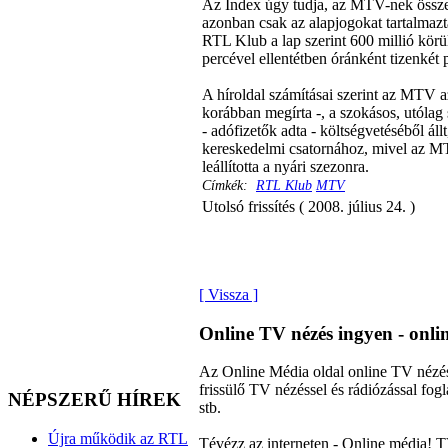
Az Index úgy tudja, az MTV-nek összese
azonban csak az alapjogokat tartalmazta,
RTL Klub a lap szerint 600 millió körül
percével ellentétben óránként tizenkét 
A híroldal számításai szerint az MTV az
korábban megírta -, a szokásos, utólag 
- adófizetők adta - költségvetéséből ál
kereskedelmi csatornához, mivel az M
leállította a nyári szezonra.
Címkék:
RTL Klub
MTV
Utolsó frissítés ( 2008. július 24. )
[ Vissza ]
Online TV nézés ingyen - onl
Az Online Média oldal online TV nézés
frissülő TV nézéssel és rádiózással f
NÉPSZERŰ HÍREK
stb.
Újra működik az RTL
Tévézz az interneten - Online média! T