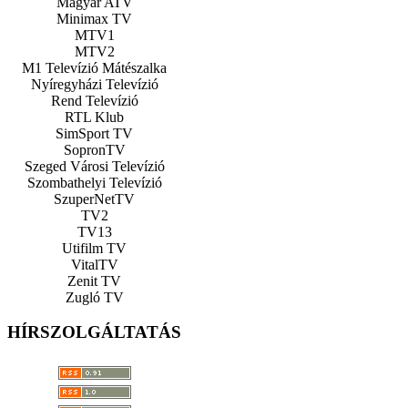
Magyar ATV
Minimax TV
MTV1
MTV2
M1 Televízió Mátészalka
Nyíregyházi Televízió
Rend Televízió
RTL Klub
SimSport TV
SopronTV
Szeged Városi Televízió
Szombathelyi Televízió
SzuperNetTV
TV2
TV13
Utifilm TV
VitalTV
Zenit TV
Zugló TV
HÍRSZOLGÁLTATÁS