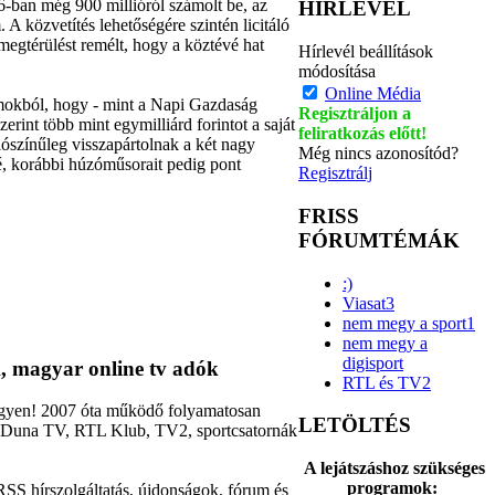
6-ban még 900 millióról számolt be, az
HÍRLEVÉL
 A közvetítés lehetőségére szintén licitáló
megtérülést remélt, hogy a köztévé hat
Hírlevél beállítások
módosítása
Online Média
lámokból, hogy - mint a Napi Gazdaság
Regisztráljon a
rint több mint egymilliárd forintot a saját
feliratkozás előtt!
lószínűleg visszapártolnak a két nagy
Még nincs azonosítód?
, korábbi húzóműsorait pedig pont
Regisztrálj
FRISS
FÓRUMTÉMÁK
:)
Viasat3
nem megy a sport1
nem megy a
digisport
, magyar online tv adók
RTL és TV2
ingyen! 2007 óta működő folyamatosan
LETÖLTÉS
2, Duna TV, RTL Klub, TV2, sportcsatornák
A lejátszáshoz szükséges
programok:
RSS hírszolgáltatás, újdonságok, fórum és