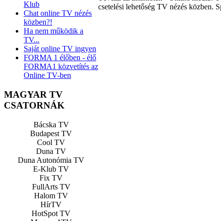
Klub
csetelési lehetőség TV nézés közben. S
Chat online TV nézés
közben?!
Ha nem működik a
TV...
Saját online TV ingyen
FORMA 1 élőben - élő
FORMA1 közvetítés az
Online TV-ben
MAGYAR TV
CSATORNÁK
Bácska TV
Budapest TV
Cool TV
Duna TV
Duna Autonómia TV
E-Klub TV
Fix TV
FullArts TV
Halom TV
HírTV
HotSpot TV