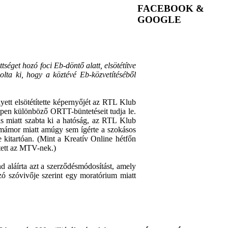
FACEBOOK &
GOOGLE
séget hozó foci Eb-döntő alatt, elsötétítve
ta ki, hogy a köztévé Eb-közvetítéséből
yett elsötétítette képernyőjét az RTL Klub
éppen különböző ORTT-büntetéseit tudja le.
s miatt szabta ki a hatóság, az RTL Klub
cimámor miatt amúgy sem ígérte a szokásos
 kitartóan. (Mint a Kreatív Online hétfőn
ntett az MTV-nek.)
d aláírta azt a szerződésmódosítást, amely
ó szóvivője szerint egy moratórium miatt