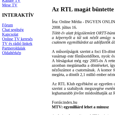
Kabaré TV
Mese TV
Az RTL magát büntette 
INTERAKTÍV
Írta: Online Média - INGYEN ONLIN
Fórum
2008. július 16.
Chat segítség
Több év alatt felgyülemlett ORTT-bünte
Kapcsolat
a képernyőt a túl sok nézőt amúgy s
Online TV keresés
csaknem egymilliárdot az adófizetők áll
TV és rádió linkek
Partneroldalak
A műsorújságok szerint a foci Eb-döntő
Oldaltérkép
vasárnap este főműsoridőben, nyolc és 
A bírságokat még egy 2005-ös A rette
azonban megtámadta a döntéseket, így 
nézőszámot a csatornának. A komor fel
megírta, a döntőt 2,1 millió ember nézt
Az RTL Klub egyébként az egyetlen csat
szerint a szabályok megszegése eseté
leghamarabb jövőre módosíthatják az R
Forrás:index.hu
MTV: egymilliárd lehet a mínusz