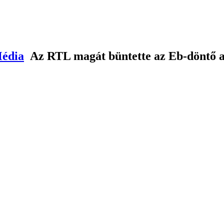
Média
Az RTL magát büntette az Eb-döntő al