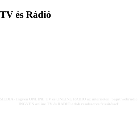
TV és Rádió
ÉDIA - Ingyen ONLINE TV és ONLINE RÁDIÓ az interneten! Saját webrádió k
INGYEN online TV és RÁDIÓ adók rendszeres frissítéssel!