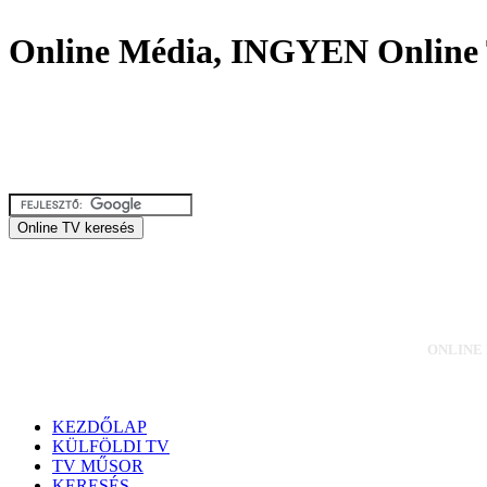
Online Média, INGYEN Online 
ONLINE M
KEZDŐLAP
KÜLFÖLDI TV
TV MŰSOR
KERESÉS