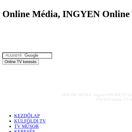
Online Média, INGYEN Online 
ONLINE MÉDIA - Ingyen ONLINE TV és ON
INGYEN online TV és 
KEZDŐLAP
KÜLFÖLDI TV
TV MŰSOR
KERESÉS