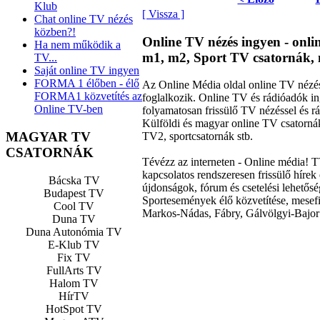
Klub
[ Vissza ]
Chat online TV nézés
közben?!
Online TV nézés ingyen - onl
Ha nem működik a
m1, m2, Sport TV csatornák, 
TV...
Saját online TV ingyen
FORMA 1 élőben - élő
Az Online Média oldal online TV nézéss
FORMA1 közvetítés az
foglalkozik. Online TV és rádióadók 
Online TV-ben
folyamatosan frissülő TV nézéssel és rá
Külföldi és magyar online TV csator
MAGYAR TV
TV2, sportcsatornák stb.
CSATORNÁK
Tévézz az interneten - Online média! 
kapcsolatos rendszeresen frissülő hírek 
Bácska TV
újdonságok, fórum és csetelési lehető
Budapest TV
Sportesemények élő közvetítése, mesefi
Cool TV
Markos-Nádas, Fábry, Gálvölgyi-Bajor 
Duna TV
Duna Autonómia TV
E-Klub TV
Fix TV
FullArts TV
Halom TV
HírTV
HotSpot TV