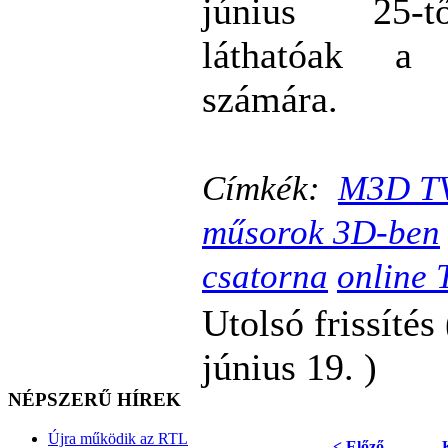
június 25-t
láthatóak 
számára.
Címkék:
M3D TV
műsorok 3D-ben
csatorna
online 
Utolsó frissítés
június 19. )
NÉPSZERŰ HÍREK
Újra működik az RTL
< Előző