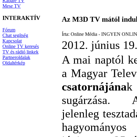
Kabaré TV
Mese TV
INTERAKTÍV
Az M3D TV mától indu
Fórum
Írta: Online Média - INGYEN ONLIN
Chat segítség
Kapcsolat
2012. június 19
Online TV keresés
TV és rádió linkek
A mai naptól ke
Partneroldalak
Oldaltérkép
a Magyar Telev
csatornájána
sugárzása. 
jelenleg tesztad
hagyományo