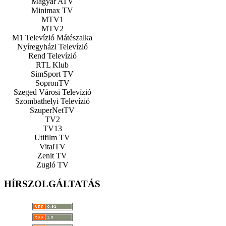
Magyar ATV
Minimax TV
MTV1
MTV2
M1 Televízió Mátészalka
Nyíregyházi Televízió
Rend Televízió
RTL Klub
SimSport TV
SopronTV
Szeged Városi Televízió
Szombathelyi Televízió
SzuperNetTV
TV2
TV13
Utifilm TV
VitalTV
Zenit TV
Zugló TV
HÍRSZOLGÁLTATÁS