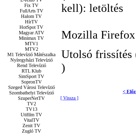
kell): letöltés
Fix TV
FullArts TV
Halom TV
HírTV
HotSpot TV
Mozilla Firefox:
Magyar ATV
Minimax TV
MTV1
MTV2
Utolsó frissítés
M1 Televízió Mátészalka
Nyíregyházi Televízió
)
Rend Televízió
RTL Klub
SimSport TV
SopronTV
Szeged Városi Televízió
< Előz
Szombathelyi Televízió
[ Vissza ]
SzuperNetTV
TV2
TV13
Utifilm TV
VitalTV
Zenit TV
Zugló TV