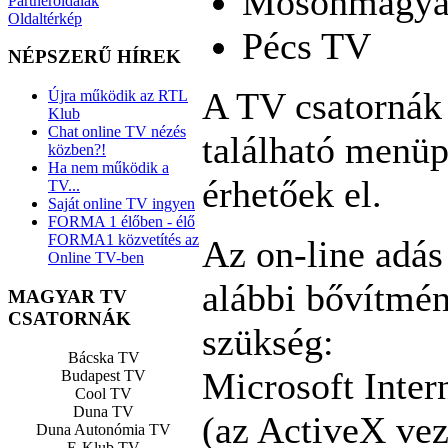
Mosonmagya
Partneroldalak
Oldaltérkép
Pécs TV
NÉPSZERŰ HÍREK
A TV csatornák 
Újra működik az RTL
Klub
Chat online TV nézés
található menüp
közben?!
Ha nem működik a
érhetőek el.
TV...
Saját online TV ingyen
FORMA 1 élőben - élő
FORMA1 közvetítés az
Az on-line adás
Online TV-ben
alábbi bővítmén
MAGYAR TV
CSATORNÁK
szükség:
Bácska TV
Microsoft Inter
Budapest TV
Cool TV
Duna TV
(az ActiveX vez
Duna Autonómia TV
E-Klub TV