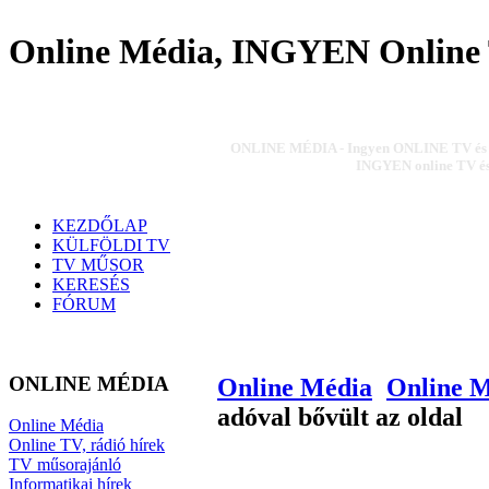
Online Média, INGYEN Online 
ONLINE MÉDIA - Ingyen ONLINE TV és ON
INGYEN online TV és 
KEZDŐLAP
KÜLFÖLDI TV
TV MŰSOR
KERESÉS
FÓRUM
ONLINE MÉDIA
Online Média
Online 
adóval bővült az oldal
Online Média
Online TV, rádió hírek
TV műsorajánló
Informatikai hírek