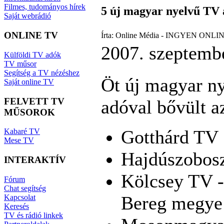
Filmes, tudományos hírek
5 új magyar nyelvű TV a
Saját webrádió
ONLINE TV
Írta: Online Média - INGYEN ONLIN
2007. szeptemb
Külföldi TV adók
TV műsor
Segítség a TV nézéshez
Öt új magyar ny
Saját online TV
FELVETT TV
adóval bővült az
MŰSOROK
Gotthárd TV
Kabaré TV
Mese TV
Hajdúszobos
INTERAKTÍV
Kölcsey TV -
Fórum
Chat segítség
Bereg megye
Kapcsolat
Keresés
TV és rádió linkek