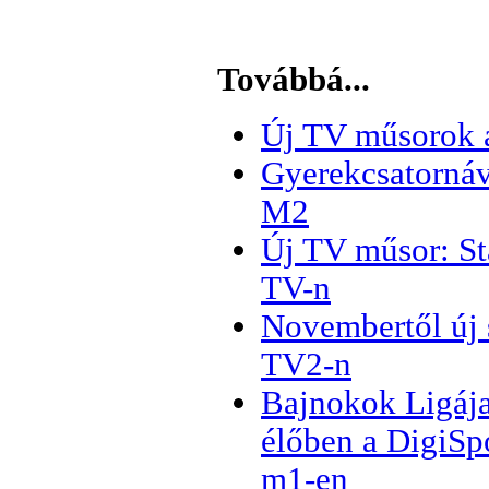
Továbbá...
Új TV műsorok 
Gyerekcsatornáv
M2
Új TV műsor: S
TV-n
Novembertől új 
TV2-n
Bajnokok Ligáj
élőben a DigiSpo
m1-en