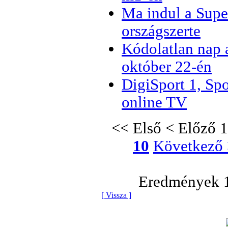
Ma indul a Sup
országszerte
Kódolatlan nap
október 22-én
DigiSport 1, S
online TV
<< Első
< Előző
1
10
Következő
Eredmények 1
[ Vissza ]