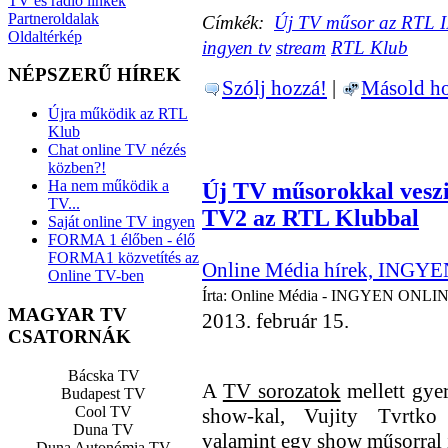
TV és rádió linkek
Partneroldalak
Címkék:
Új TV műsor az RTL I
Oldaltérkép
ingyen tv
stream
RTL Klub
NÉPSZERŰ HÍREK
Szólj hozzá!
|
Másold ho
Újra működik az RTL
Klub
Chat online TV nézés
közben?!
Ha nem működik a
Új TV műsorokkal veszi 
TV...
TV2 az RTL Klubbal
Saját online TV ingyen
FORMA 1 élőben - élő
FORMA1 közvetítés az
Online Média hírek, INGYE
Online TV-ben
Írta: Online Média - INGYEN ONLIN
MAGYAR TV
2013. február 15.
CSATORNÁK
Bácska TV
A
TV sorozatok
mellett gyer
Budapest TV
Cool TV
show-kal, Vujity Tvrtko
Duna TV
valamint egy show műsorral 
Duna Autonómia TV