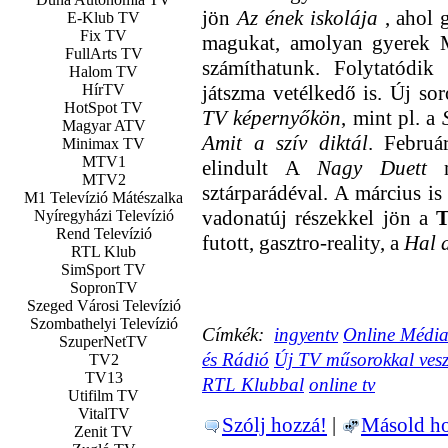
jön
Az ének iskolája
, ahol 
E-Klub TV
Fix TV
magukat, amolyan gyerek M
FullArts TV
számíthatunk. Folytatódik
Halom TV
HírTV
játszma vetélkedő is. Új so
HotSpot TV
TV képernyőkön
, mint pl. a
Magyar ATV
Amit a szív diktál
. Februá
Minimax TV
MTV1
elindult A
Nagy Duett
má
MTV2
sztárparádéval. A március is
M1 Televízió Mátészalka
vadonatúj részekkel jön a
Nyíregyházi Televízió
Rend Televízió
futott, gasztro-reality, a
Hal 
RTL Klub
SimSport TV
SopronTV
Szeged Városi Televízió
Szombathelyi Televízió
Címkék:
ingyentv
Online Média
SzuperNetTV
és Rádió
Új TV műsorokkal veszi
TV2
TV13
RTL Klubbal
online tv
Utifilm TV
VitalTV
Szólj hozzá!
|
Másold ho
Zenit TV