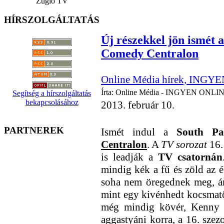
Zugló TV
HÍRSZOLGÁLTATÁS
Új részekkel jön ismét 
Comedy Centralon
Online Média hírek, INGYE
Írta: Online Média - INGYEN ONLIN
Segítség a hírszolgáltatás
bekapcsolásához
2013. február 10.
PARTNEREK
Ismét indul a
South Pa
Centralon
. A
TV sorozat
16.
is leadják a
TV csatornán
mindig kék a fű és zöld az é
soha nem öregednek meg, á
mint egy kivénhedt kocsmatö
még mindig kövér, Kenny 
aggastyáni korra, a 16. sze