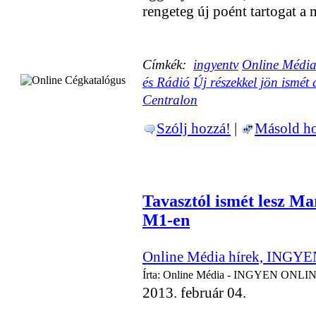
rengeteg új poént tartogat a
Címkék:
ingyentv
Online Média
és Rádió
Új részekkel jön ismé
Centralon
Szólj hozzá!
|
Másold ho
Tavasztól ismét lesz Ma
M1-en
Online Média hírek, INGYE
Írta: Online Média - INGYEN ONLIN
2013. február 04.