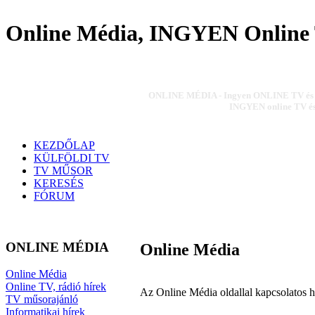
Online Média, INGYEN Online 
ONLINE MÉDIA - Ingyen ONLINE TV és ON
INGYEN online TV és 
KEZDŐLAP
KÜLFÖLDI TV
TV MŰSOR
KERESÉS
FÓRUM
ONLINE MÉDIA
Online Média
Online Média
Online TV, rádió hírek
Az Online Média oldallal kapcsolatos h
TV műsorajánló
Informatikai hírek