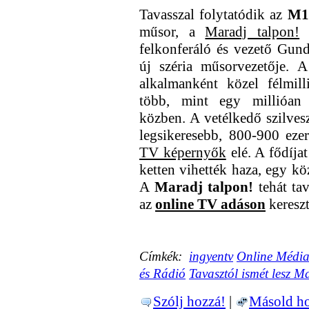
Tavasszal folytatódik az
M1
műsor, a
Maradj talpon!
A
felkonferáló és vezető Gund
új széria műsorvezetője. A
alkalmanként közel félmil
több, mint egy millióan
közben. A vetélkedő szilvesz
legsikeresebb, 800-900 ez
TV képernyők
elé. A fődíjat
ketten vihették haza, egy k
A
Maradj talpon!
tehát tav
az
online TV adáson
kereszt
Címkék:
ingyentv
Online Média
és Rádió
Tavasztól ismét lesz M
Szólj hozzá!
|
Másold ho