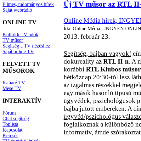
Új TV műsor az RTL II
Filmes, tudományos hírek
Saját webrádió
Online Média hírek, INGYE
ONLINE TV
Írta: Online Média - INGYEN ONLIN
Külföldi TV adók
2013. február 23.
TV műsor
Segítség a TV nézéshez
Saját online TV
Segítség, bajban vagyok!
cím
dokureality az
RTL II-n
. A 
FELVETT TV
korábbi
RTL Klubos műsor
MŰSOROK
hétköznap 20:30-tól lesz lá
Kabaré TV
az izgalmas részekkel megje
Mese TV
egy másik hasonló típusú mű
ügyvédek, pszichológusok pr
INTERAKTÍV
bajba jutott embereken. A c
Fórum
ügyvéd/pszichológus válasz
Chat segítség
foglalkoznak a különböző ne
Toplista
Kapcsolat
informatív, ámde szórakozta
Keresés