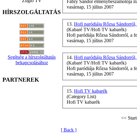
Zugló TV
Fábry Sándor élménybeszámolója ira
vasárnap, 15 július 2007
HÍRSZOLGÁLTATÁS
13.
Hofi paródiája Rőzsa Sándorról, 
(Kabaré TV/Hofi TV kabarék)
Hofi
paródiája Rőzsa Sándorról, a f
vasárnap, 15 július 2007
Segítség a hírszolgáltatás
14.
Hofi paródiája Rőzsa Sándorról, 
bekapcsolásához
(Kabaré TV/Hofi TV kabarék)
Hofi
paródiája Rőzsa Sándorról, a f
vasárnap, 15 július 2007
PARTNEREK
15.
Hofi TV kabarék
(Category List)
Hofi
TV kabarék
<< Start
[ Back ]