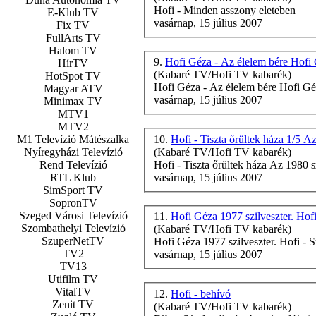
Hofi
- Minden asszony eleteben
E-Klub TV
vasárnap, 15 július 2007
Fix TV
FullArts TV
Halom TV
9.
Hofi Géza - Az élelem bére Hofi G
HírTV
(Kabaré TV/Hofi TV kabarék)
HotSpot TV
Hofi
Géza - Az élelem bére
Hofi
Géz
Magyar ATV
vasárnap, 15 július 2007
Minimax TV
MTV1
MTV2
M1 Televízió Mátészalka
10.
Hofi - Tiszta őrültek háza 1/5 Az
Nyíregyházi Televízió
(Kabaré TV/Hofi TV kabarék)
Rend Televízió
Hofi
- Tiszta őrültek háza Az 1980 sz
RTL Klub
vasárnap, 15 július 2007
SimSport TV
SopronTV
Szeged Városi Televízió
11.
Hofi Géza 1977 szilveszter. Hofi
Szombathelyi Televízió
(Kabaré TV/Hofi TV kabarék)
SzuperNetTV
Hofi
Géza 1977 szilveszter.
Hofi
- S
TV2
vasárnap, 15 július 2007
TV13
Utifilm TV
VitalTV
12.
Hofi - behívó
Zenit TV
(Kabaré TV/Hofi TV kabarék)