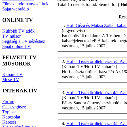
Filmes, tudományos hírek
Total 15 results found. Search for [
Hof
Saját webrádió
Resu
ONLINE TV
1.
Hofi Géza és Maksa Zoltán kaba
(ingyentv/tv)
Külföldi TV adók
Ismét bővült oldalunk A TV-ben né
TV műsor
kabaréjelenetekkel! A kabarék megta
Segítség a TV nézéshez
vasárnap, 15 július 2007
Saját online TV
FELVETT TV
2.
Hofi - Tiszta őrültek háza 5/5 Az 
MŰSOROK
(Kabaré TV/Hofi TV kabarék)
Hofi
- Tiszta őrültek háza 5/5 Az 198
Kabaré TV
vasárnap, 15 július 2007
Mese TV
INTERAKTÍV
3.
Hofi - Tiszta őrültek háza 4/5 Az 
(Kabaré TV/Hofi TV kabarék)
Fórum
Fábry Sándor élménybeszámolója ira
Chat segítség
vasárnap, 15 július 2007
Toplista
Kapcsolat
Keresés
4.
Hofi - Tiszta őrültek háza 3/5 Az 