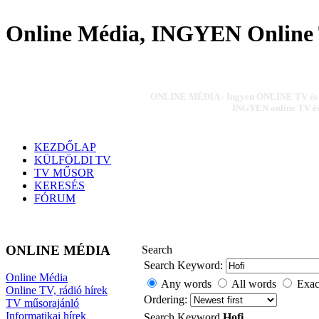
Online Média, INGYEN Online 
ONLINE MÉDIA - Ingyen ONLINE TV és ON
INGYEN online TV és 
KEZDŐLAP
KÜLFÖLDI TV
TV MŰSOR
KERESÉS
FÓRUM
ONLINE MÉDIA
Search
Search Keyword:
Online Média
Any words
All words
Exac
Online TV, rádió hírek
Ordering:
TV műsorajánló
Informatikai hírek
Search Keyword
Hofi