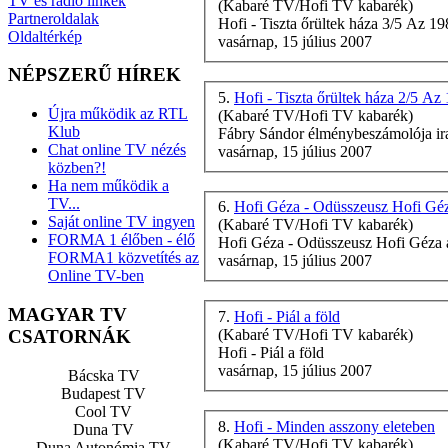
TV és rádió linkek
(Kabaré TV/Hofi TV kabarék)
Partneroldalak
Hofi
- Tiszta őrültek háza 3/5 Az 198
Oldaltérkép
vasárnap, 15 július 2007
NÉPSZERŰ HÍREK
5.
Hofi - Tiszta őrültek háza 2/5 Az 
Újra működik az RTL
(Kabaré TV/Hofi TV kabarék)
Klub
Fábry Sándor élménybeszámolója ira
Chat online TV nézés
vasárnap, 15 július 2007
közben?!
Ha nem működik a
TV...
6.
Hofi Géza - Odüsszeusz Hofi Gé
Saját online TV ingyen
(Kabaré TV/Hofi TV kabarék)
FORMA 1 élőben - élő
Hofi
Géza - Odüsszeusz
Hofi
Géza a
FORMA1 közvetítés az
vasárnap, 15 július 2007
Online TV-ben
MAGYAR TV
7.
Hofi - Piál a föld
CSATORNÁK
(Kabaré TV/Hofi TV kabarék)
Hofi
- Piál a föld
vasárnap, 15 július 2007
Bácska TV
Budapest TV
Cool TV
8.
Hofi - Minden asszony eleteben
Duna TV
(Kabaré TV/Hofi TV kabarék)
Duna Autonómia TV