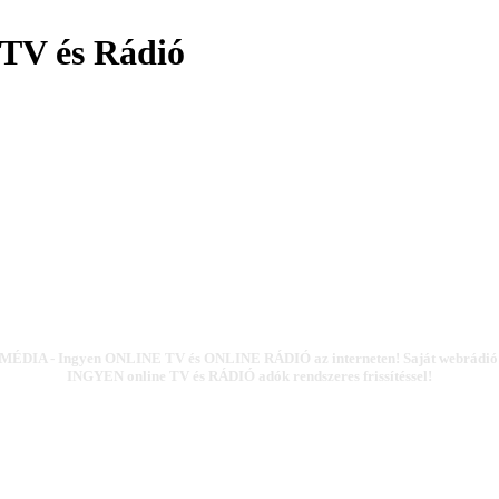
TV és Rádió
ÉDIA - Ingyen ONLINE TV és ONLINE RÁDIÓ az interneten! Saját webrádió k
INGYEN online TV és RÁDIÓ adók rendszeres frissítéssel!