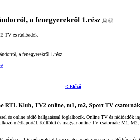
ndorról, a fenegyerekről 1.rész
E TV és rádióadók
ndorról, a fenegyerekről 1.rész
ré
< Előző
ine RTL Klub, TV2 online, m1, m2, Sport TV csatornák
sel és online rádió hallgatással foglalkozik. Online TV és rádióadók 
oglalkozó médiaportál. Külföldi és magyar online TV csatornák: M1, M
V nézéssel, TV műsorokkal kapcsolatos rendszeresen frissülő hírek és 