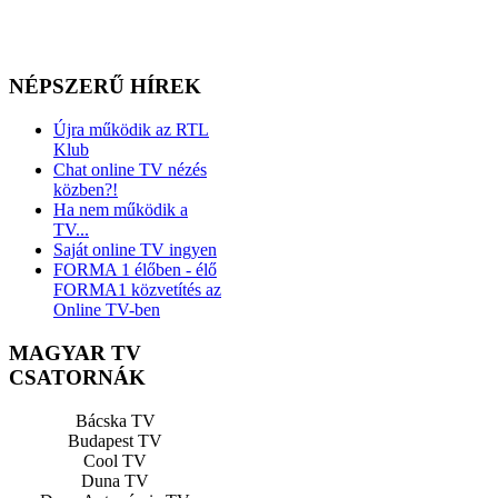
NÉPSZERŰ HÍREK
Újra működik az RTL
Klub
Chat online TV nézés
közben?!
Ha nem működik a
TV...
Saját online TV ingyen
FORMA 1 élőben - élő
FORMA1 közvetítés az
Online TV-ben
MAGYAR TV
CSATORNÁK
Bácska TV
Budapest TV
Cool TV
Duna TV