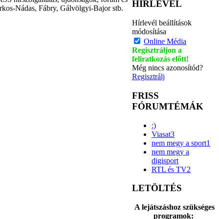
HÍRLEVÉL
rkos-Nádas, Fábry, Gálvölgyi-Bajor stb.
Hírlevél beállítások
módosítása
Online Média
Regisztráljon a
feliratkozás előtt!
Még nincs azonosítód?
Regisztrálj
FRISS
FÓRUMTÉMÁK
:)
Viasat3
nem megy a sport1
nem megy a
digisport
RTL és TV2
LETÖLTÉS
A lejátszáshoz szükséges
programok: