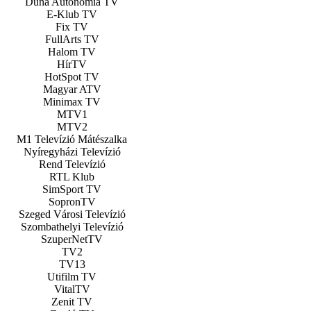
Duna Autonómia TV
E-Klub TV
Fix TV
FullArts TV
Halom TV
HírTV
HotSpot TV
Magyar ATV
Minimax TV
MTV1
MTV2
M1 Televízió Mátészalka
Nyíregyházi Televízió
Rend Televízió
RTL Klub
SimSport TV
SopronTV
Szeged Városi Televízió
Szombathelyi Televízió
SzuperNetTV
TV2
TV13
Utifilm TV
VitalTV
Zenit TV