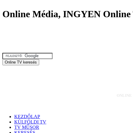
Online Média, INGYEN Online 
ONLINE M
KEZDŐLAP
KÜLFÖLDI TV
TV MŰSOR
KERESÉS