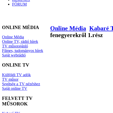
FÓRUM
ONLINE MÉDIA
Online Média
Kabaré 
fenegyerekről 1.rész
Online Média
Online TV, rádió hírek
TV műsorajánló
Filmes, tudományos hírek
Saját webrádió
ONLINE TV
Külföldi TV adók
TV műsor
Segítség a TV nézéshez
Saját online TV
FELVETT TV
MŰSOROK