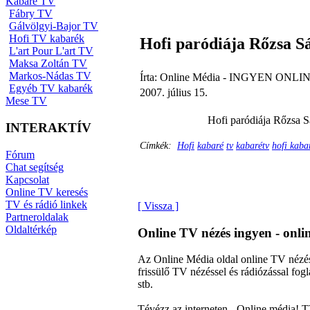
Kabaré TV
Fábry TV
Gálvölgyi-Bajor TV
Hofi TV kabarék
Hofi paródiája Rőzsa Sá
L'art Pour L'art TV
Maksa Zoltán TV
Markos-Nádas TV
Írta: Online Média - INGYEN ONLIN
Egyéb TV kabarék
2007. július 15.
Mese TV
Hofi paródiája Rőzsa Sá
INTERAKTÍV
Címkék:
Hofi
kabaré
tv
kabarétv
hofi kaba
Fórum
Chat segítség
Kapcsolat
Online TV keresés
TV és rádió linkek
[ Vissza ]
Partneroldalak
Oldaltérkép
Online TV nézés ingyen - onl
Az Online Média oldal online TV nézés
frissülő TV nézéssel és rádiózással f
stb.
Tévézz az interneten - Online média! T