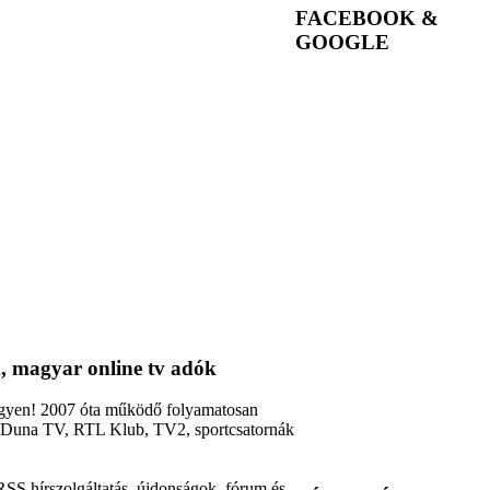
FACEBOOK &
GOOGLE
, magyar online tv adók
ingyen! 2007 óta működő folyamatosan
2, Duna TV, RTL Klub, TV2, sportcsatornák
RSS hírszolgáltatás, újdonságok, fórum és