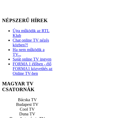
NÉPSZERŰ HÍREK
Újra működik az RTL
Klub
Chat online TV nézés
közben?!
Ha nem működik a
TV...
Saját online TV ingyen
FORMA 1 élőben - élő
FORMA1 közvetítés az
Online TV-ben
MAGYAR TV
CSATORNÁK
Bácska TV
Budapest TV
Cool TV
Duna TV