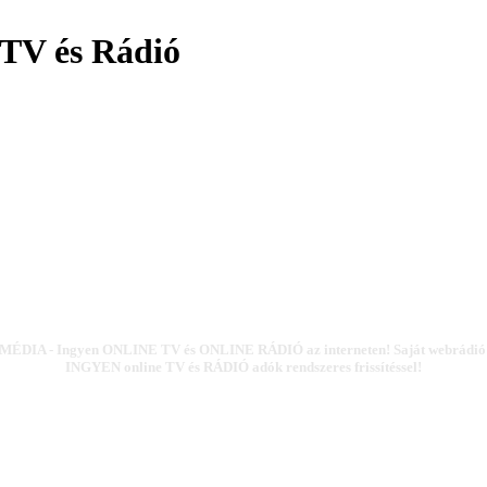
TV és Rádió
ÉDIA - Ingyen ONLINE TV és ONLINE RÁDIÓ az interneten! Saját webrádió k
INGYEN online TV és RÁDIÓ adók rendszeres frissítéssel!