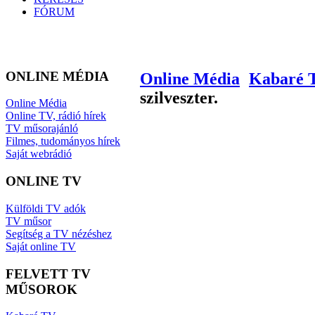
FÓRUM
ONLINE MÉDIA
Online Média
Kabaré 
szilveszter.
Online Média
Online TV, rádió hírek
TV műsorajánló
Filmes, tudományos hírek
Saját webrádió
ONLINE TV
Külföldi TV adók
TV műsor
Segítség a TV nézéshez
Saját online TV
FELVETT TV
MŰSOROK