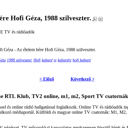
ére Hofi Géza, 1988 szilveszter.
E TV és rádióadók
i Géza - Az élelem bére Hofi Géza, 1988 szilveszter.
Géza
1988 szilveszter.
Hofi
kabaré
tv
kabarétv
hofi kabaré
< Előző
Következő >
ine RTL Klub, TV2 online, m1, m2, Sport TV csatornák
sel és online rádió hallgatással foglalkozik. Online TV és rádióadók 
oglalkozó médiaportál. Külföldi és magyar online TV csatornák: M1, M
V nézéssel, TV műsorokkal kapcsolatos rendszeresen frissülő hírek és 