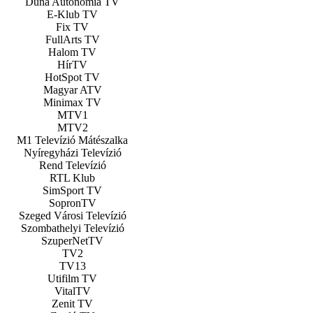
Duna Autonómia TV
E-Klub TV
Fix TV
FullArts TV
Halom TV
HírTV
HotSpot TV
Magyar ATV
Minimax TV
MTV1
MTV2
M1 Televízió Mátészalka
Nyíregyházi Televízió
Rend Televízió
RTL Klub
SimSport TV
SopronTV
Szeged Városi Televízió
Szombathelyi Televízió
SzuperNetTV
TV2
TV13
Utifilm TV
VitalTV
Zenit TV