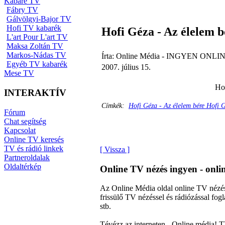
Kabaré TV
Fábry TV
Gálvölgyi-Bajor TV
Hofi TV kabarék
Hofi Géza - Az élelem b
L'art Pour L'art TV
Maksa Zoltán TV
Markos-Nádas TV
Írta: Online Média - INGYEN ONLIN
Egyéb TV kabarék
2007. július 15.
Mese TV
Hof
INTERAKTÍV
Címkék:
Hofi Géza - Az élelem bére Hofi 
Fórum
Chat segítség
Kapcsolat
Online TV keresés
TV és rádió linkek
[ Vissza ]
Partneroldalak
Oldaltérkép
Online TV nézés ingyen - onl
Az Online Média oldal online TV nézés
frissülő TV nézéssel és rádiózással f
stb.
Tévézz az interneten - Online média! T