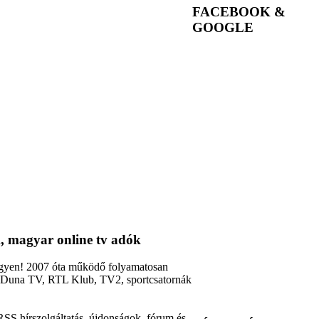
FACEBOOK &
GOOGLE
, magyar online tv adók
ingyen! 2007 óta működő folyamatosan
2, Duna TV, RTL Klub, TV2, sportcsatornák
RSS hírszolgáltatás, újdonságok, fórum és