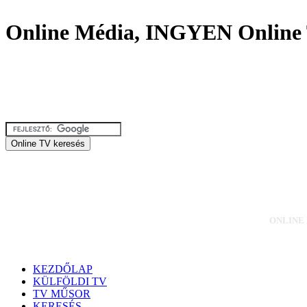
Online Média, INGYEN Online 
ONLINE M
KEZDŐLAP
KÜLFÖLDI TV
TV MŰSOR
KERESÉS