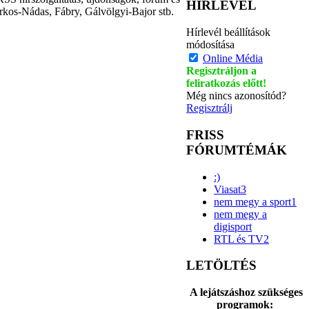
HÍRLEVÉL
rkos-Nádas, Fábry, Gálvölgyi-Bajor stb.
Hírlevél beállítások
módosítása
Online Média
Regisztráljon a
feliratkozás előtt!
Még nincs azonosítód?
Regisztrálj
FRISS
FÓRUMTÉMÁK
:)
Viasat3
nem megy a sport1
nem megy a
digisport
RTL és TV2
LETÖLTÉS
A lejátszáshoz szükséges
programok: